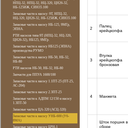
НПЦ-32, НПЦ-32, НЦ-320, ЦН26-32,
НБ-125ИЖ, СИН35.100
Запасные части к насосу: 9Т, НПЦ-32,
НЦ-320, ЦН26-32, НБ-125ИЖ, СИН35.100
Запасные части к насосу НБ-125, 9МГр,
Палец
2
ЭПНА.
крейцкопфа
РТИ насосов типа 9Т (НПЦ-32, НЦ-320,
ЦН26-32), НБ125, 9МГр.
Запасные части к насосу НБ125 (ЭПНА)
производства РУМО
Втулка
Запасные части к насосу НБ-50, НБ-32,
3
крейцкопфа
НБ-80
бронзовая
РТИ насосов НБ-50, НБ-32, НБ-80
Запчасти для ППУА 1600/100
Запасные части к насосу 1.1ПТ-25 (ПТ-25,
АС-204)
Запасные части к насосу 2.3ПТ-25
4
Манжета
Запасные части к АДПМ 12/150 и насосу
1.3ПТ-50
Запасные части к ЦА-320 (АСЦ-320)
Запасные части к насосу УНБ-600 (У6-
8МА)
Шток поршня в
сборе
Запасные части к насосу БРН-1