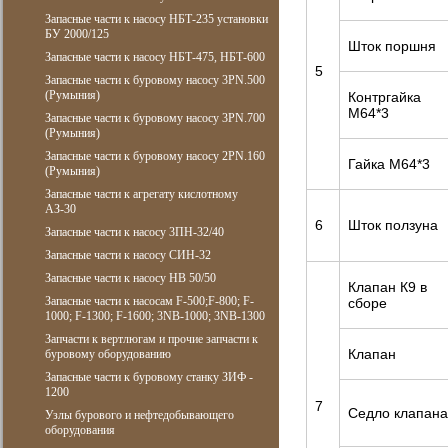
Запасные части к насосу НБТ-235 установки
БУ 2000/125
Шток поршня
Запасные части к насосу НБТ-475, НБТ-600
5
Запасные части к буровому насосу 3PN.500
(Румыния)
Контргайка
М64*3
Запасные части к буровому насосу 3PN.700
(Румыния)
Запасные части к буровому насосу 2PN.160
Гайка М64*3
(Румыния)
Запасные части к агрегату кислотному
АЗ-30
6
Шток ползуна
Запасные части к насосу 3ПН-32/40
Запасные части к насосу СИН-32
Запасные части к насосу НВ 50/50
Клапан К9 в
Запасные части к насосам F-500;F-800; F-
сборе
1000; F-1300; F-1600; 3NB-1000; 3NB-1300
Запчасти к вертлюгам и прочие запчасти к
Клапан
буровому оборудованию
Запасные части к буровому станку ЗИФ -
1200
7
Седло клапана
Узлы бурового и нефтедобывающего
оборудования