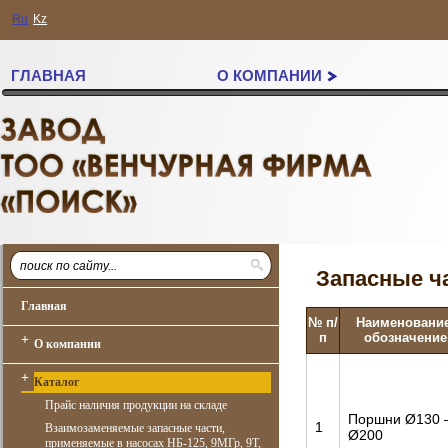
Ru
Kz
ГЛАВНАЯ
О КОМПАНИИ
Запасные ча
Главная
№ п/
Наименование
п
обозначение
+
О компании
+
Каталог
Прайс наличия продукции на складе
Поршни Ø130 
1
Взаимозаменяемые запасные части,
Ø200
применяемые в насосах НБ-125, 9МГр, 9Т,