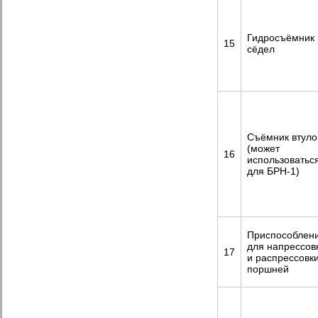
Гидросъёмник
15
сёдел
Съёмник втуло
(может
16
использоватьс
для БРН-1)
Приспособлен
для напрессов
17
и распрессовк
поршней