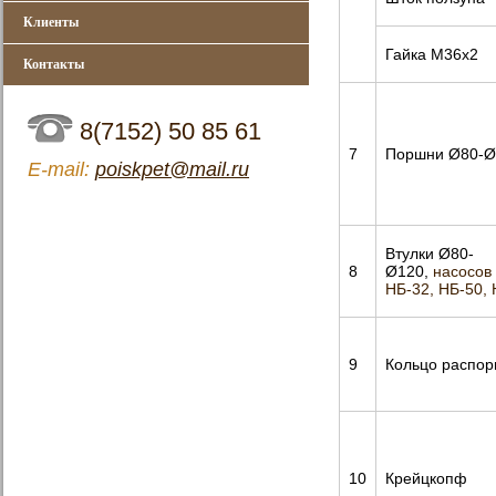
Клиенты
Гайка М36х2
Контакты
8(7152) 50 85 61
7
Поршни Ø80-Ø
Е-mail:
poiskpet@mail.ru
Втулки Ø80-
8
Ø120,
насосов
НБ-32, НБ-50,
9
Кольцо распор
10
Крейцкопф