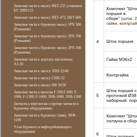
Запасные части к насосу НБТ-235 установки
Комплект "Што
БУ 2000/125
поршня в
Запасные части к насосу НБТ-475, НБТ-600
сборе"
(шток, 2
гайки, контргай
Запасные части к буровому насосу 3PN.500
(Румыния)
Запасные части к буровому насосу 3PN.700
(Румыния)
Шток поршня
4
Запасные части к буровому насосу 2PN.160
(Румыния)
Гайка М36х2
Запасные части к агрегату кислотному
АЗ-30
Запасные части к насосу 3ПН-32/40
Контргайка
Запасные части к насосу СИН-32
Запасные части к насосу НВ 50/50
Шток поршня с
Запасные части к насосам F-500;F-800; F-
5
проточкой Ø38
1000; F-1300; F-1600; 3NB-1000; 3NB-1300
наборный. по
Запчасти к вертлюгам и прочие запчасти к
буровому оборудованию
Запасные части к буровому станку ЗИФ -
Комплект "Што
1200
ползуна в сбор
Узлы бурового и нефтедобывающего
оборудования
6
Шток ползуна