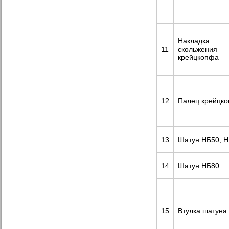
Накладка
11
скольжения
крейцкопфа
12
Палец крейцк
13
Шатун НБ50, 
14
Шатун НБ80
15
Втулка шатуна