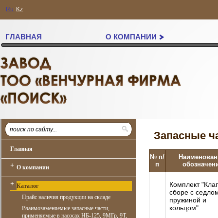
Ru
Kz
ГЛАВНАЯ
О КОМПАНИИ
Запасные ча
Главная
№ п/
Наименован
п
обозначен
+
О компании
+
Комплект "Кла
Каталог
сборе с седло
Прайс наличия продукции на складе
пружиной и
кольцом"
Взаимозаменяемые запасные части,
применяемые в насосах НБ-125, 9МГр, 9Т,