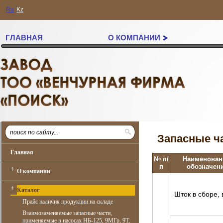
Ru
Kz
ГЛАВНАЯ
О КОМПАНИИ
Запасные ча
Главная
№ п/
Наименован
п
обозначен
+
О компании
+
Каталог
Шток в сборе, в
Прайс наличия продукции на складе
Взаимозаменяемые запасные части,
применяемые в насосах НБ-125, 9МГр, 9Т,